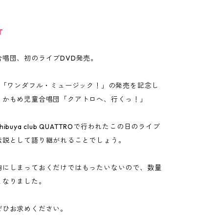
T
合唱団、初のライブDVD発売。
バム「ワンダフル・ミュージック！」の発売を記念し
、かもめ児童合唱団「クアトロへ、行くっ！」
ibuya club QUATTROで行われたこの日のライブ
伝説として語り継がれることでしょう。
胸にしまっておくだけではもったいないので、数量
となりました。
ぜひお求めください。