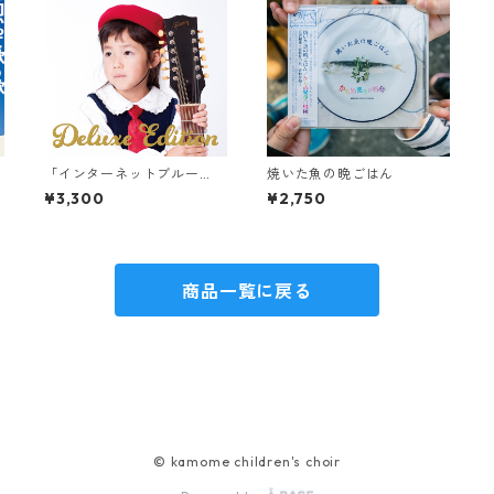
「インターネットブルー
焼いた魚の晩ごはん
ス・デラックスエディショ
¥3,300
¥2,750
ン」
商品一覧に戻る
© kamome children's choir