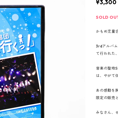
¥3,300
SOLD OU
かもめ児童
3rdアル
て行われた
音楽の聖地Sh
は、やがて
あの感動を
限定の販売
みなさん、