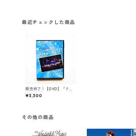
最近チェックした商品
販売終了！【DVD】「クア
トロへ、行くっ！」／全12
¥3,300
曲入りっ！
その他の商品