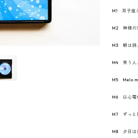
M1 双子座
M2 神様
M3 朝は詩
M4 笑う
M5 Melo m
M6 以心電信／Y
M7 ずっと
M8 夕日は