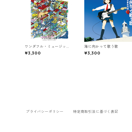
ワンダフル・ミュージッ
海に向かって歌う歌
ク！
¥3,300
¥3,300
プライバシーポリシー
特定商取引法に基づく表記