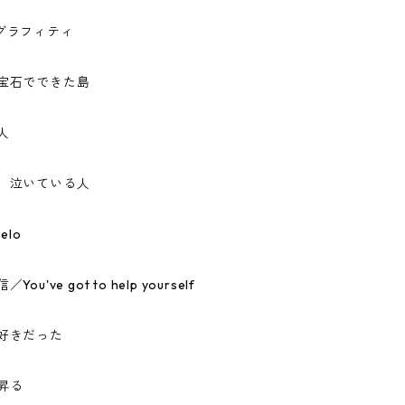
グラフィティ
の宝石でできた島
人
人、泣いている人
elo
ou've got to help yourself
好きだった
昇る