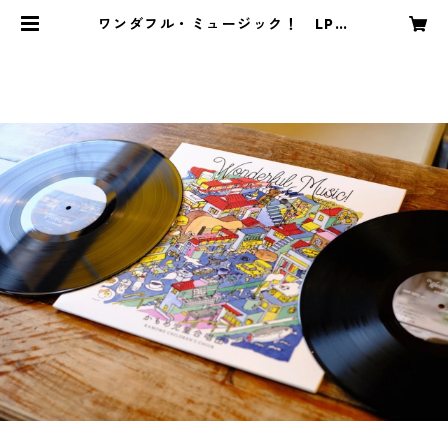
ワンダフル・ミュージック！ LP盤
（2枚組／ボーナストラック5曲入
り） | kamome children's choir