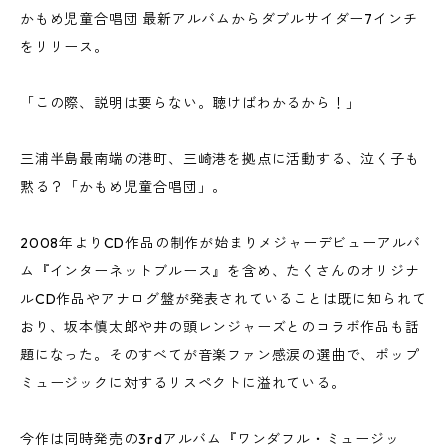
かもめ児童合唱団 最新アルバムからダブルサイダー7インチ
をリリース。
「この際、説明は要らない。聴けばわかるから！」
三浦半島最南端の港町、三崎港を拠点に活動する、泣く子も
黙る？「かもめ児童合唱団」。
2008年よりCD作品の制作が始まりメジャーデビューアルバ
ム『インターネットブルース』を含め、たくさんのオリジナ
ルCD作品やアナログ盤が発表されていることは既に知られて
おり、坂本慎太郎や井の頭レンジャーズとのコラボ作品も話
題になった。そのすべてが音楽ファン感涙の選曲で、ポップ
ミュージックに対するリスペクトに溢れている。
今作は同時発売の3rdアルバム『ワンダフル・ミュージッ